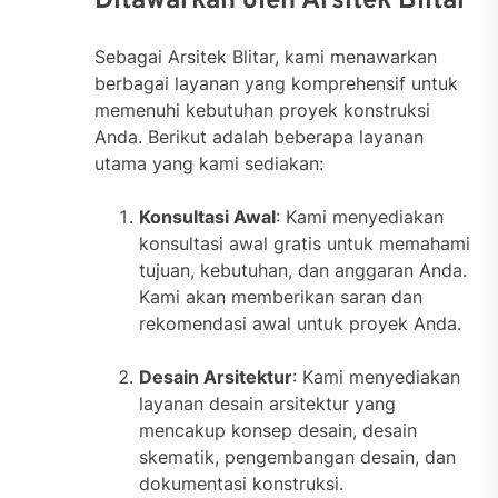
Ditawarkan oleh Arsitek Blitar
Sebagai Arsitek Blitar, kami menawarkan
berbagai layanan yang komprehensif untuk
memenuhi kebutuhan proyek konstruksi
Anda. Berikut adalah beberapa layanan
utama yang kami sediakan:
Konsultasi Awal
: Kami menyediakan
konsultasi awal gratis untuk memahami
tujuan, kebutuhan, dan anggaran Anda.
Kami akan memberikan saran dan
rekomendasi awal untuk proyek Anda.
Desain Arsitektur
: Kami menyediakan
layanan desain arsitektur yang
mencakup konsep desain, desain
skematik, pengembangan desain, dan
dokumentasi konstruksi.