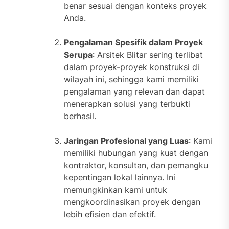
benar sesuai dengan konteks proyek
Anda.
Pengalaman Spesifik dalam Proyek
Serupa
: Arsitek Blitar sering terlibat
dalam proyek-proyek konstruksi di
wilayah ini, sehingga kami memiliki
pengalaman yang relevan dan dapat
menerapkan solusi yang terbukti
berhasil.
Jaringan Profesional yang Luas
: Kami
memiliki hubungan yang kuat dengan
kontraktor, konsultan, dan pemangku
kepentingan lokal lainnya. Ini
memungkinkan kami untuk
mengkoordinasikan proyek dengan
lebih efisien dan efektif.