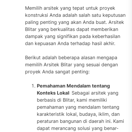
Memilih arsitek yang tepat untuk proyek
konstruksi Anda adalah salah satu keputusan
paling penting yang akan Anda buat. Arsitek
Blitar yang berkualitas dapat memberikan
dampak yang signifikan pada keberhasilan
dan kepuasan Anda terhadap hasil akhir.
Berikut adalah beberapa alasan mengapa
memilih Arsitek Blitar yang sesuai dengan
proyek Anda sangat penting:
Pemahaman Mendalam tentang
Konteks Lokal
: Sebagai arsitek yang
berbasis di Blitar, kami memiliki
pemahaman yang mendalam tentang
karakteristik lokal, budaya, iklim, dan
peraturan bangunan di daerah ini. Kami
dapat merancang solusi yang benar-