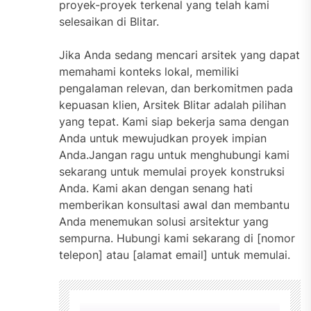
proyek-proyek terkenal yang telah kami
selesaikan di Blitar.
Jika Anda sedang mencari arsitek yang dapat
memahami konteks lokal, memiliki
pengalaman relevan, dan berkomitmen pada
kepuasan klien, Arsitek Blitar adalah pilihan
yang tepat. Kami siap bekerja sama dengan
Anda untuk mewujudkan proyek impian
Anda.Jangan ragu untuk menghubungi kami
sekarang untuk memulai proyek konstruksi
Anda. Kami akan dengan senang hati
memberikan konsultasi awal dan membantu
Anda menemukan solusi arsitektur yang
sempurna. Hubungi kami sekarang di [nomor
telepon] atau [alamat email] untuk memulai.