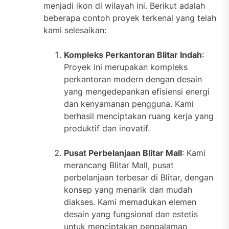
menjadi ikon di wilayah ini. Berikut adalah
beberapa contoh proyek terkenal yang telah
kami selesaikan:
Kompleks Perkantoran Blitar Indah
:
Proyek ini merupakan kompleks
perkantoran modern dengan desain
yang mengedepankan efisiensi energi
dan kenyamanan pengguna. Kami
berhasil menciptakan ruang kerja yang
produktif dan inovatif.
Pusat Perbelanjaan Blitar Mall
: Kami
merancang Blitar Mall, pusat
perbelanjaan terbesar di Blitar, dengan
konsep yang menarik dan mudah
diakses. Kami memadukan elemen
desain yang fungsional dan estetis
untuk menciptakan pengalaman