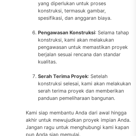
yang diperlukan untuk proses
konstruksi, termasuk gambar,
spesifikasi, dan anggaran biaya.
Pengawasan Konstruksi
: Selama tahap
konstruksi, kami akan melakukan
pengawasan untuk memastikan proyek
berjalan sesuai rencana dan standar
kualitas.
Serah Terima Proyek
: Setelah
konstruksi selesai, kami akan melakukan
serah terima proyek dan memberikan
panduan pemeliharaan bangunan.
Kami siap membantu Anda dari awal hingga
akhir untuk mewujudkan proyek impian Anda.
Jangan ragu untuk menghubungi kami kapan
pun Anda siap memulai.