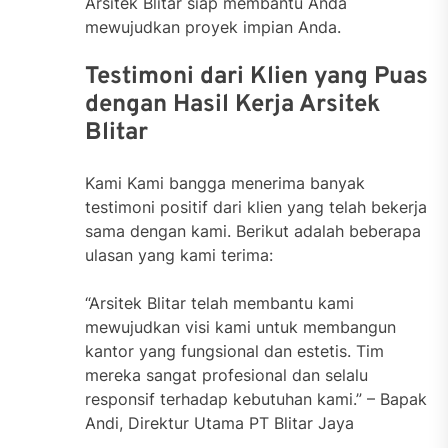
Arsitek Blitar siap membantu Anda
mewujudkan proyek impian Anda.
Testimoni dari Klien yang Puas
dengan Hasil Kerja Arsitek
Blitar
Kami Kami bangga menerima banyak
testimoni positif dari klien yang telah bekerja
sama dengan kami. Berikut adalah beberapa
ulasan yang kami terima:
“Arsitek Blitar telah membantu kami
mewujudkan visi kami untuk membangun
kantor yang fungsional dan estetis. Tim
mereka sangat profesional dan selalu
responsif terhadap kebutuhan kami.” – Bapak
Andi, Direktur Utama PT Blitar Jaya