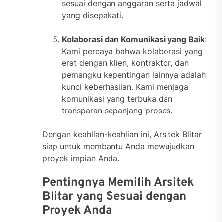
sesuai dengan anggaran serta jadwal
yang disepakati.
Kolaborasi dan Komunikasi yang Baik
:
Kami percaya bahwa kolaborasi yang
erat dengan klien, kontraktor, dan
pemangku kepentingan lainnya adalah
kunci keberhasilan. Kami menjaga
komunikasi yang terbuka dan
transparan sepanjang proses.
Dengan keahlian-keahlian ini, Arsitek Blitar
siap untuk membantu Anda mewujudkan
proyek impian Anda.
Pentingnya Memilih Arsitek
Blitar yang Sesuai dengan
Proyek Anda