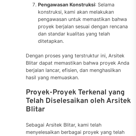
Pengawasan Konstruksi
: Selama
konstruksi, kami akan melakukan
pengawasan untuk memastikan bahwa
proyek berjalan sesuai dengan rencana
dan standar kualitas yang telah
ditetapkan.
Dengan proses yang terstruktur ini, Arsitek
Blitar dapat memastikan bahwa proyek Anda
berjalan lancar, efisien, dan menghasilkan
hasil yang memuaskan.
Proyek-Proyek Terkenal yang
Telah Diselesaikan oleh Arsitek
Blitar
Sebagai Arsitek Blitar, kami telah
menyelesaikan berbagai proyek yang telah