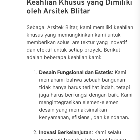
Keahlian Khusus yang Dimiliki
oleh Arsitek Blitar
Sebagai Arsitek Blitar, kami memiliki keahlian
khusus yang memungkinkan kami untuk
memberikan solusi arsitektur yang inovatif
dan efektif untuk setiap proyek. Berikut
adalah beberapa keahlian kami:
Desain Fungsional dan Estetis
: Kami
memahami bahwa sebuah bangunan
tidak hanya harus terlihat indah, tetapi
juga harus berfungsi dengan baik. Kami
mengintegrasikan elemen-elemen
desain yang memaksimalkan
kenyamanan, efisiensi, dan keindahan.
Inovasi Berkelanjutan
: Kami selalu
mengikuti tren dan teknologi terbaru