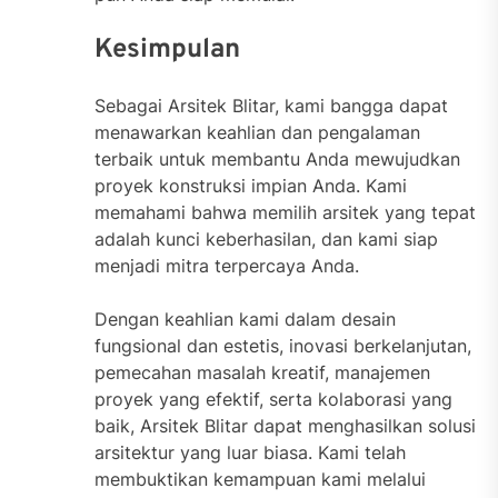
Kesimpulan
Sebagai Arsitek Blitar, kami bangga dapat
menawarkan keahlian dan pengalaman
terbaik untuk membantu Anda mewujudkan
proyek konstruksi impian Anda. Kami
memahami bahwa memilih arsitek yang tepat
adalah kunci keberhasilan, dan kami siap
menjadi mitra terpercaya Anda.
Dengan keahlian kami dalam desain
fungsional dan estetis, inovasi berkelanjutan,
pemecahan masalah kreatif, manajemen
proyek yang efektif, serta kolaborasi yang
baik, Arsitek Blitar dapat menghasilkan solusi
arsitektur yang luar biasa. Kami telah
membuktikan kemampuan kami melalui